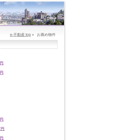
e-
不動産 top
»
お薦め物件
円
万円
万円
万円
万円
万円