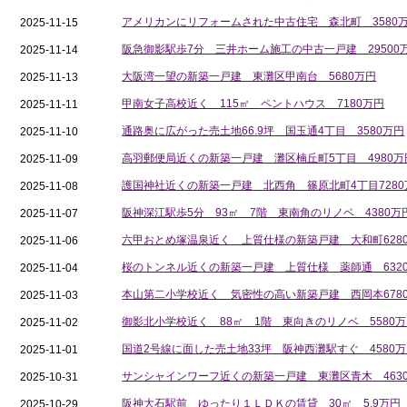
アメリカンにリフォームされた中古住宅 森北町 3580
2025-
11-
15
阪急御影駅歩7分 三井ホーム施工の中古一戸建 29500
2025-
11-
14
大阪湾一望の新築一戸建 東灘区甲南台 5680万円
2025-
11-
13
甲南女子高校近く 115㎡ ペントハウス 7180万円
2025-
11-
11
通路奥に広がった売土地66.
9坪 国玉通4丁目 3580万円
2025-
11-
10
高羽郵便局近くの新築一戸建 灘区楠丘町5丁目 4980万
2025-
11-
09
護国神社近くの新築一戸建 北西角 篠原北町4丁目7280
2025-
11-
08
阪神深江駅歩5分 93㎡ 7階 東南角のリノベ 4380万
2025-
11-
07
六甲おとめ塚温泉近く 上質仕様の新築戸建 大和町628
2025-
11-
06
桜のトンネル近くの新築一戸建 上質仕様 薬師通 632
2025-
11-
04
本山第二小学校近く 気密性の高い新築戸建 西岡本678
2025-
11-
03
御影北小学校近く 88㎡ 1階 東向きのリノベ 5580
2025-
11-
02
国道2号線に面した売土地33坪 阪神西灘駅すぐ 4580
2025-
11-
01
サンシャインワーフ近くの新築一戸建 東灘区青木 463
2025-
10-
31
阪神大石駅前 ゆったり１ＬＤＫの賃貸 30㎡ 5.
9万円
2025-
10-
29