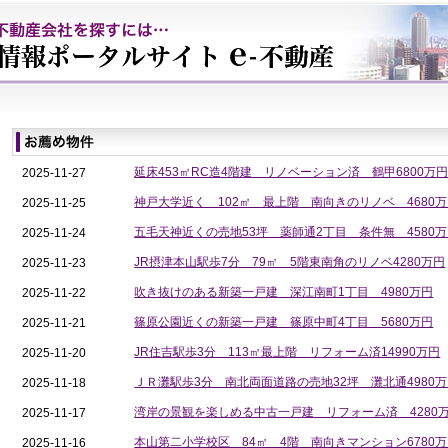
延床453㎡RC造4階建 リノベーション済 鶴甲6800万
2025-
11-
27
神戸大学近く 102㎡ 最上階 南向きのリノベ 4680
2025-
11-
25
五毛天神近くの売地53坪 薬師通2丁目 条件無 4580
2025-
11-
24
JR摂津本山駅歩7分 79㎡ 5階東南角のリノベ4280万円
2025-
11-
23
吹き抜けのある新築一戸建 深江南町1丁目 4980万円
2025-
11-
22
篠原公園近くの新築一戸建 篠原中町4丁目 5680万円
2025-
11-
21
JR住吉駅歩3分 113㎡最上階 リフォーム済14990万円
2025-
11-
20
ＪＲ灘駅歩3分 南北両面道路の売地32坪 灘北通4980
2025-
11-
18
湾岸の景観を楽しめる中古一戸建 リフォーム済 4280
2025-
11-
17
本山第二小学校区 84㎡ 4階 南向きマンション6780
2025-
11-
16