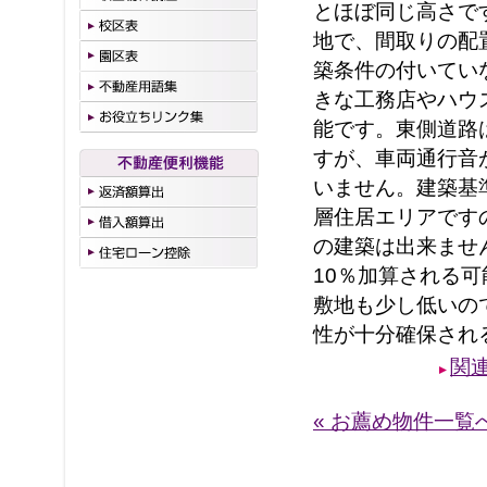
とほぼ同じ高さで
地で、間取りの配
築条件の付いてい
きな工務店やハウ
能です。東側道路
すが、車両通行音
いません。建築基
層住居エリアです
の建築は出来ませ
10％加算される
敷地も少し低いの
性が十分確保され
関
« お薦め物件一覧