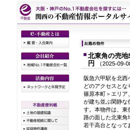
北東角の売地5
円
（2025-
09-
0
阪急六甲駅を北西へ
どのアクセスとな
篠原本町＞エリア
が建ち並ぶ閑静な
す。本物件は、東
路の面した北東角
若干高台となって