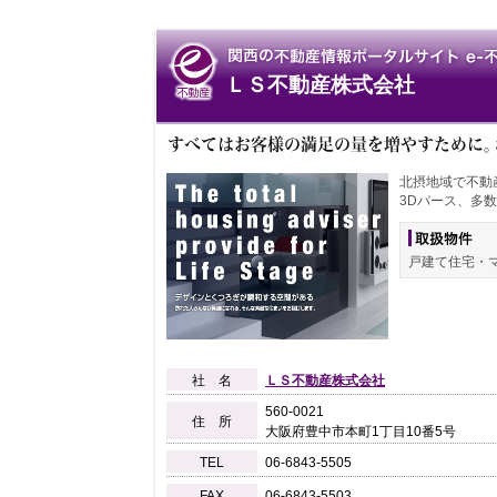
ＬＳ不動産株式会社
北摂地域で不動
3Dパース、多
戸建て住宅・
社 名
ＬＳ不動産株式会社
560-
0021
住 所
大阪府豊中市本町1丁目10番5号
TEL
06-
6843-
5505
FAX
06-
6843-
5503