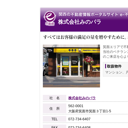
株式会社みのパラ
箕面エリアで不
当社のベテラン
のご来店を心よ
マンション、
社 名
株式会社みのパラ
562-
0001
住 所
大阪府箕面市箕面３丁目1-
5
TEL
072-
734-
6407
FAX
072-
734-
6408