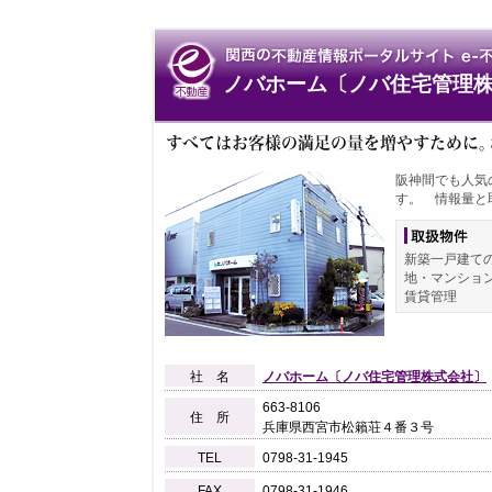
ノバホーム〔ノバ住宅管理
阪神間でも人気
す。 情報量と
新築一戸建て
地・マンショ
賃貸管理
社 名
ノバホーム〔ノバ住宅管理株式会社〕
663-
8106
住 所
兵庫県西宮市松籟荘４番３号
TEL
0798-
31-
1945
FAX
0798-
31-
1946